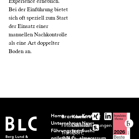
Experience erheblich.
Bei der Einführung bietet
sich oft speziell zum Start
der Einsatz einer
manuellen Nachkontrolle
als eine Art doppelter
Boden an.
Home
Kontakt
Branchen
Karriere
Unternehmen
News
Finanzdienstleistungen
Deshalb
Führungsteam
Suche
BLC
Transport,
agile@BLC
Impressum
Verkehr &
Chancen