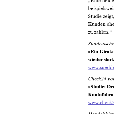
„Entscheide
beispielswei
Studie zeigt
Kunden eher
zu zahlen.“
Süddeutsche
»Ein Giroko
wieder stär
www.suedde
Check24 vo
»Studie: Dr
Kontoführu
www.check2