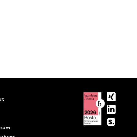
kt
ssum
schutz