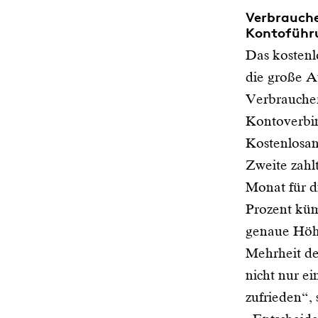
Verbrauche
Kontoführ
Das kostenl
die große A
Verbraucher
Kontoverbin
Kostenlosan
Zweite zahl
Monat für d
Prozent küm
genaue Höh
Mehrheit de
nicht nur e
zufrieden“,