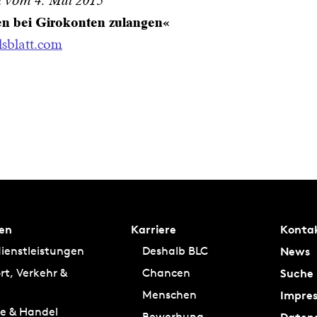
t vom 4. Mai 2015
n bei Girokonten zulangen«
sblatt.com
en
Karriere
Konta
News
ienstleistungen
Deshalb BLC
Suche
rt, Verkehr &
Chancen
Impre
Menschen
ie & Handel
Daten
Bewerbung