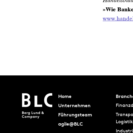
Handelsblat
»Wie Banke
www.handel
Home
Branch
Unternehmen
Finanzd
Führungsteam
Transpo
Logistik
agile@BLC
Industr