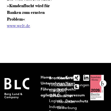
»Kundenflucht wird für
Banken zum ernsten
Problem«
www.welt.de
Home
Kontakt
Branchen
Karriere
Unternehmen
News
Finanzdienstleistungen
Deshalb
Führungsteam
Suche
BLC
Transport,
agile@BLC
Impressum
Verkehr &
Chancen
Logistik
Datenschutz
Menschen
Industrie
Bewerbung