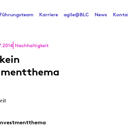
Führungsteam
Karriere
agile@BLC
News
Konta
7.2014
Nachhaltigkeit
kein
stmentthema
eit
 Investmentthema