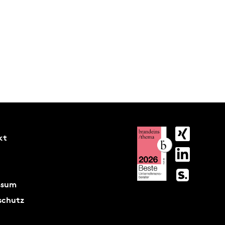
kt
ssum
schutz