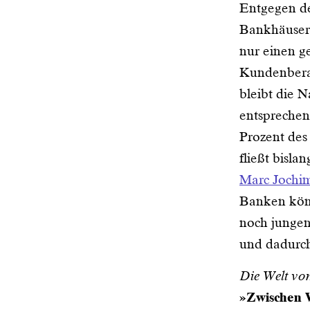
Entgegen de
Bankhäuser
nur einen ge
Kundenberat
bleibt die 
entsprechen
Prozent des
fließt bisla
Marc Jochi
Banken könn
noch jungen
und dadurc
Die Welt vom
»Zwischen 