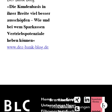
»Die Kundenbasis in
ihrer Breite viel besser
ausschöpfen​ – Wie und
bei wem Sparkassen
Vertriebspotenziale
heben können«
www.der-bank-blog.de
Home
Kontakt
Branchen
Karriere
Unternehmen
News
Finanzdienstleistungen
Deshalb
Führungsteam
Suche
BLC