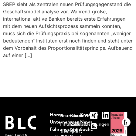
SREP sieht als zentralen neuen Prüfungsgegenstand die
Geschäftsmodellanalyse vor. Während große,
international aktive Banken bereits erste Erfahrungen
mit dem neuen Aufsichtsprozess sammeln konnten,
muss sich die Prüfungspraxis bei sogenannten „weniger
bedeutenden“ Instituten erst noch finden und steht unter
dem Vorbehalt des Proportionalitätsprinzips. Aufbauend
auf einer […]
Home
Kontakt
Branchen
Karriere
Unternehmen
News
Finanzdienstleistungen
Deshalb
Führungsteam
Suche
BLC
Transport,