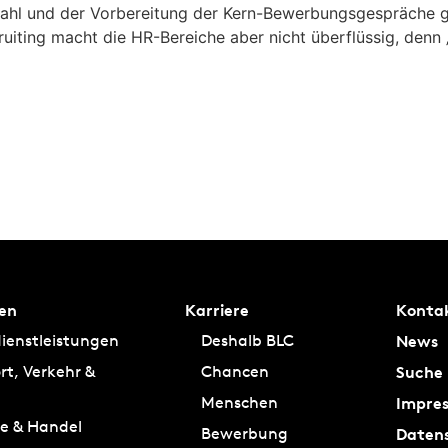
wahl und der Vorbereitung der Kern-Bewerbungsgespräche gib
iting macht die HR-Bereiche aber nicht überflüssig, denn 
en
Karriere
Konta
News
ienstleistungen
Deshalb BLC
Suche
rt, Verkehr &
Chancen
Impre
Menschen
ie & Handel
Daten
Bewerbung