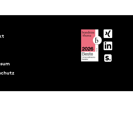
kt
ssum
schutz