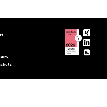
kt
ssum
schutz