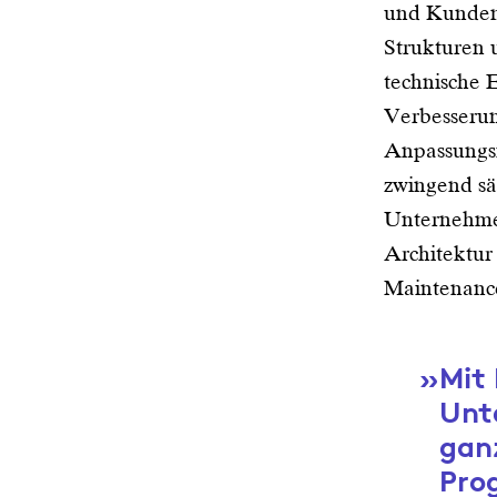
und Kundeno
Strukturen 
technische E
Verbesserun
Anpassungsf
zwingend sä
Unternehmen
Architektur
Maintenanc
Mit 
Unt
ganz
Pro