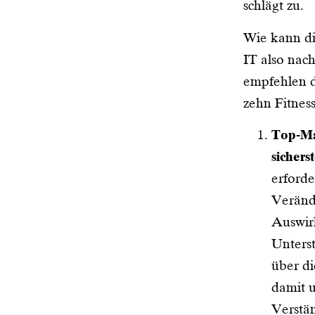
schlägt zu.
Wie kann di
IT also nac
empfehlen d
zehn Fitness
Top-M
sicherst
erforde
Veränd
Auswir
Unterst
über di
damit u
Verstä