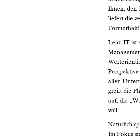
Ihnen, den 
liefert die 
Formerhalt!
Lean IT ist
Managementa
Wertorienti
Perspektive
allen Unter
greift die 
auf, die „W
will.
Natürlich s
Im Fokus st