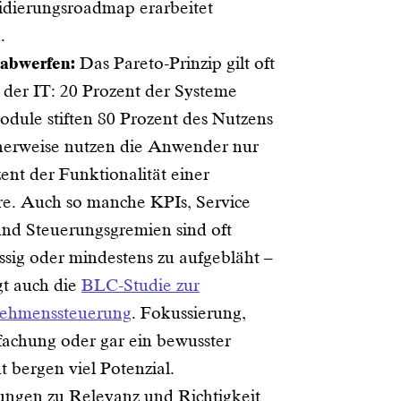
idierungsroadmap erarbeitet
.
 abwerfen:
Das Pareto-Prinzip gilt oft
 der IT: 20 Prozent der Systeme
dule stiften 80 Prozent des Nutzens
cherweise nutzen die Anwender nur
ent der Funktionalität einer
re. Auch so manche KPIs, Service
und Steuerungsgremien sind oft
ssig oder mindestens zu aufgebläht –
gt auch die
BLC-Studie zur
ehmenssteuerung
. Fokussierung,
fachung oder gar ein bewusster
t bergen viel Potenzial.
ungen zu Relevanz und Richtigkeit