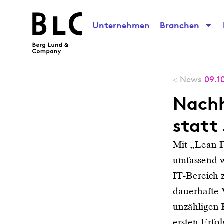
Unternehmen
Branchen
News
09.1
<
Nachh
statt
Mit „Lean I
umfassend w
IT-Bereich 
dauerhafte 
unzähligen F
ersten Erfo