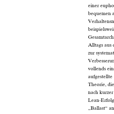
einer eupho
bequemen a
Verhaltens
beispielswe
Gesamtarchi
Alltags aus 
zur systema
Verbesserung
vollends ei
aufgestellte
Theorie, di
nach kurzer
Lean-Erfolg
„Ballast“ a