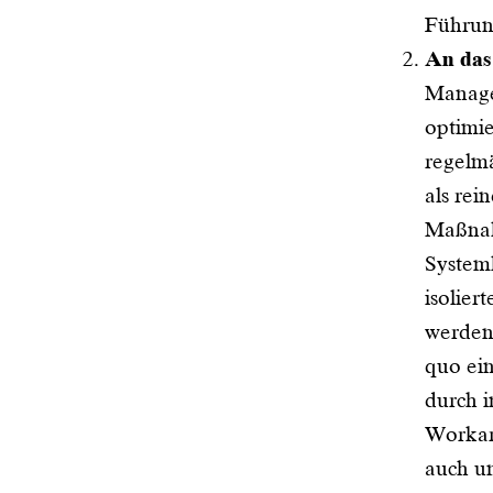
Führun
An das
Manage
optimie
regelm
als rei
Maßnah
System
isolier
werden.
quo ein
durch i
Workar
auch u