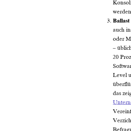
Konsol
werden
Ballast
auch in
oder Mo
– übli
20 Proz
Softwa
Level 
überflü
das zei
Untern
Verein
Verzich
Befrag