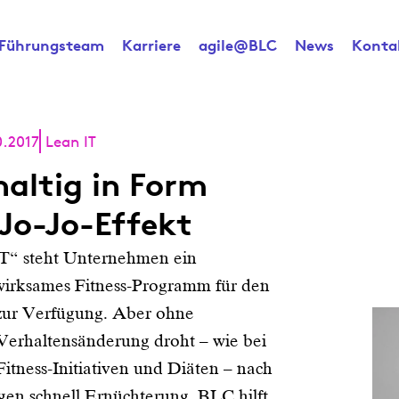
Führungsteam
Karriere
agile@BLC
News
Konta
0.2017
Lean IT
altig in Form
 Jo-Jo-Effekt
T“ steht Unternehmen ein
irksames Fitness-Programm für den
zur Verfügung. Aber ohne
Verhaltensänderung droht – wie bei
itness-Initiativen und Diäten – nach
lgen schnell Ernüchterung. BLC hilft