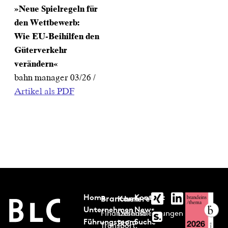
»Neue Spielregeln für
den Wettbewerb:
Wie EU-Beihilfen den
Güterverkehr
verändern«
bahn manager 03/26 /
Artikel als PDF
Home
Kontakt
Branchen
Karriere
Unternehmen
News
Finanzdienstleistungen
Deshalb
Führungsteam
Suche
BLC
Transport,