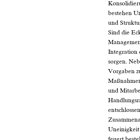
Konsolidier
bestehen Un
und Struktu
Sind die Eck
Management 
Integration
sorgen. Neb
Vorgaben zu
Maßnahmenp
und Mitarbe
Handlungsra
entschlosse
Zusammenar
Uneinigkeit
feuert best