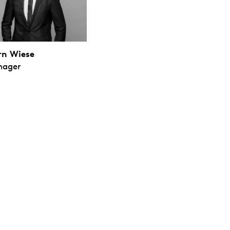
rn Wiese
nager