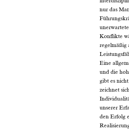
interdiszipl
nur das Ma
Führungskrä
unerwartete
Konflikte w
regelmäßig 
Leistungsfäh
Eine allgem
und die hoh
gibt es nich
zeichnet sic
Individualit
unserer Erf
den Erfolg 
Realisierun