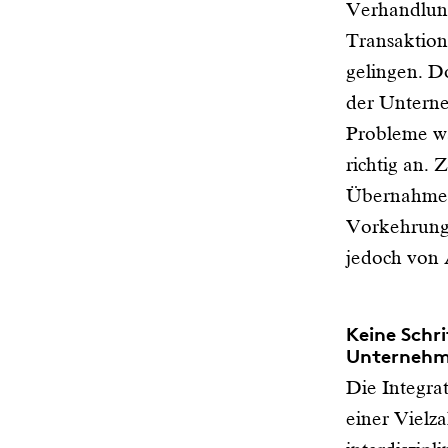
Verhandlun
Transaktio
gelingen. Do
der Untern
Probleme wä
richtig an. 
Übernahmen 
Vorkehrunge
jedoch von
Keine Schr
Unterneh
Die Integra
einer Vielz