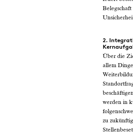
Belegschaft
Unsicherhei
2. Integrat
Kernaufga
Über die Zie
allem Dinge 
Weiterbildu
Standortfra
beschäftige
werden in k
folgenschwe
zu zukünfti
Stellenbese