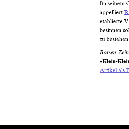
Im seinem G
appelliert
R
etablierte V
besinnen so
zu bestehen
Börsen-Zeit
»Klein-Klein
Artikel als