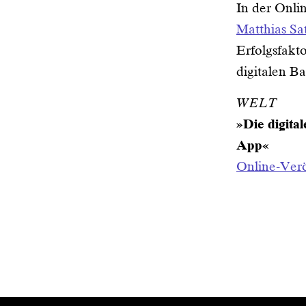
In der Onl
Matthias Sat
Erfolgsfakt
digitalen B
WELT
»Die digital
App«
Online-Ver