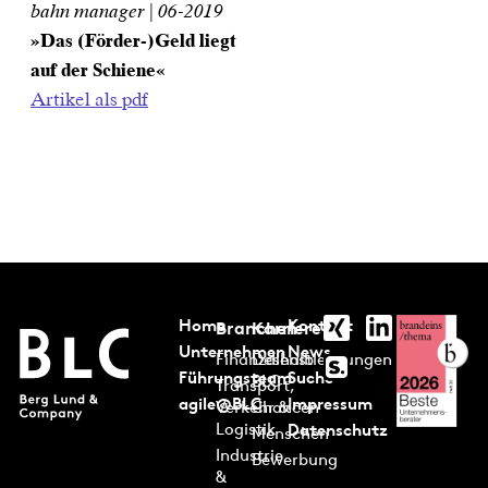
bahn manager | 06-2019
»Das (Förder-)Geld liegt
auf der Schiene«
Artikel als pdf
Home
Kontakt
Branchen
Karriere
Unternehmen
News
Finanzdienstleistungen
Deshalb
Führungsteam
Suche
BLC
Transport,
agile@BLC
Impressum
Verkehr &
Chancen
Logistik
Datenschutz
Menschen
Industrie
Bewerbung
&